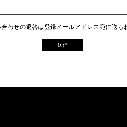
い合わせの返答は登録メールアドレス宛に送ら
送信
​個人情報保護方針
​プライバシーポリシー
​利用規
​お問い合わせ
公益社団法人ジャパン・プロフェッショナル・バスケットボールリーグ
JAPAN PROFESSIONAL BASKETBALL LEAGUE
COPYRIGHT ©JAPAN RROPESSIONAL BASKETBALL LEAGUE ALL RIGHTS R